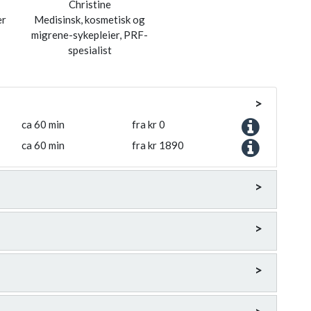
Christine
er
Medisinsk, kosmetisk og
migrene-sykepleier, PRF-
spesialist
>
ca 60 min
fra kr 0
ca 60 min
fra kr 1890
>
>
>