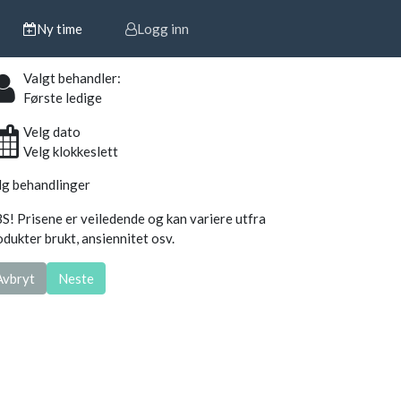
Ny time
Logg inn
Valgt behandler
:
Første ledige
Velg dato
Velg klokkeslett
lg behandlinger
S! Prisene er veiledende og kan variere utfra
odukter brukt, ansiennitet osv.
Avbryt
Neste