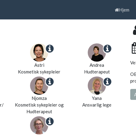
Hjem
Ve
Astri
Andrea
Kosmetisk sykepleier
Hudterapeut
OB
pr
Njomza
Yana
r/
Kosmetisk sykepleier og
Ansvarlig lege
Hudterapeut